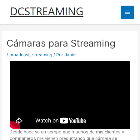
Cámaras para Streaming
/
broadcast
,
streaming
/ Por
daniel
Desde hace ya un tiempo que muchos de mis clientes y
compañeros me vienen preguntando que cámara se